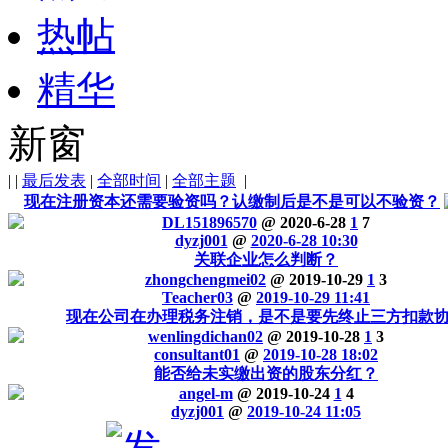
热帖
精华
新窗
|
|
最后发表
|
全部时间
|
全部主题
|
现在注册资本还需要验资吗？认缴制后是不是可以不验资？
DL151896570
@ 2020-6-28
1
7
dyzj001
@
2020-6-28 10:30
关联企业怎么判断？
zhongchengmei02
@ 2019-10-29
1
3
Teacher03
@
2019-10-29 11:41
现在公司在办理税务注销，是不是要先终止三方扣款
wenlingdichan02
@ 2019-10-28
1
3
consultant01
@
2019-10-28 18:02
能否给未实缴出资的股东分红？
angel-m
@ 2019-10-24
1
4
dyzj001
@
2019-10-24 11:05